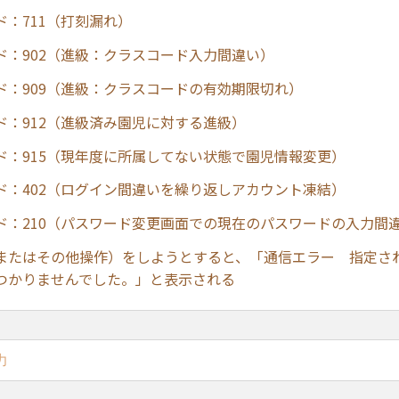
ド：711（打刻漏れ）
ド：902（進級：クラスコード入力間違い）
ド：909（進級：クラスコードの有効期限切れ）
ド：912（進級済み園児に対する進級）
ド：915（現年度に所属してない状態で園児情報変更）
ド：402（ログイン間違いを繰り返しアカウント凍結）
ド：210（パスワード変更画面での現在のパスワードの入力間
またはその他操作）をしようとすると、「通信エラー 指定さ
つかりませんでした。」と表示される